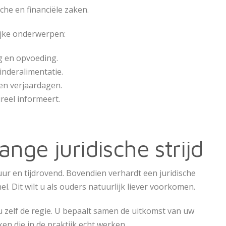
che en financiële zaken.
ijke onderwerpen:
rg en opvoeding.
nderalimentatie.
en verjaardagen.
reel informeert.
nge juridische strijd
ur en tijdrovend. Bovendien verhardt een juridische
l. Dit wilt u als ouders natuurlijk liever voorkomen.
 zelf de regie. U bepaalt samen de uitkomst van uw
ken die in de praktijk echt werken.