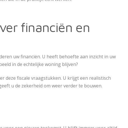
over financiën en
eren uw financiën. U heeft behoefte aan inzicht in uw
beeld in de echtelijke woning blijven?
r deze fiscale vraagstukken. U krijgt een realistisch
 geeft u de zekerheid om weer verder te bouwen.
is voor een nieuwe toekomst. U blijft immers voor altijd