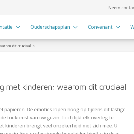
Neem contac
ntatie
Ouderschapsplan
Convenant
W
arom dit cruciaal is
ng met kinderen: waarom dit cruciaal
l papieren. De emoties lopen hoog op tijdens dit lastige
de toekomst van uw gezin. Toch lijkt elk overleg te
t kinderen brengt veel onzekerheid met zich mee. U
uw gezin. Een professionele begeleider biedt u in deze