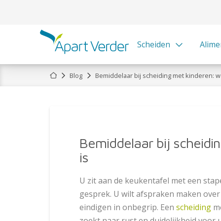
Scheiden
Alime
Home
Blog
Bemiddelaar bij scheiding met kinderen: wa
Bemiddelaar bij scheidi
is
U zit aan de keukentafel met een stape
gesprek. U wilt afspraken maken over 
eindigen in onbegrip. Een
scheiding
me
zoekt naar rust en duidelijkheid voor 