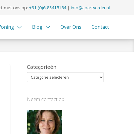
t met ons op:
+31 (0)6-83415154
|
info@apartverder.nl
oning
Blog
Over Ons
Contact
Categorieën
Categorieën
Neem contact op