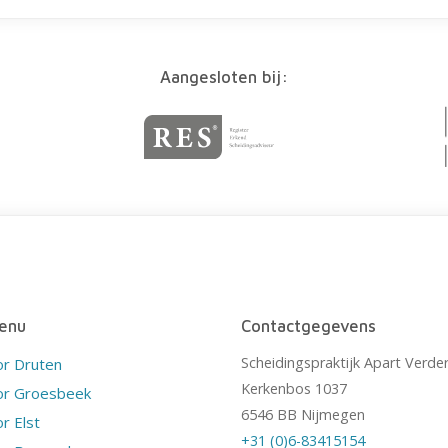
Aangesloten bij:
enu
Contactgegevens
Scheidingspraktijk Apart Verde
or Druten
Kerkenbos 1037
or Groesbeek
6546 BB Nijmegen
r Elst
+31 (0)6-83415154