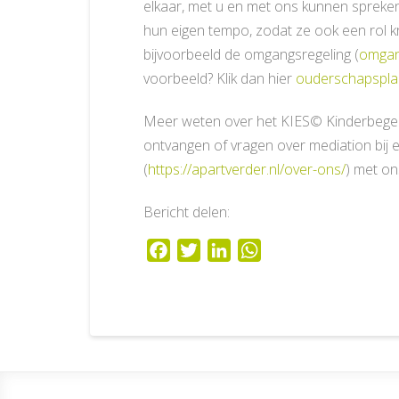
elkaar, met u en met ons kunnen spreken 
hun eigen tempo, zodat ze ook een rol kr
bijvoorbeeld de omgangsregeling (
omgan
voorbeeld? Klik dan hier
ouderschapspla
Meer weten over het KIES© Kinderbege
ontvangen of vragen over mediation bij
(
https://apartverder.nl/over-ons/
) met on
Bericht delen:
Facebook
Twitter
LinkedIn
WhatsApp