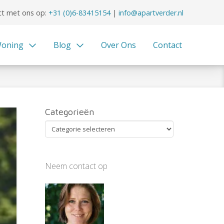
t met ons op:
+31 (0)6-83415154
|
info@apartverder.nl
oning
Blog
Over Ons
Contact
Categorieën
Categorieën
Neem contact op