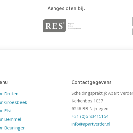
Aangesloten bij:
enu
Contactgegevens
Scheidingspraktijk Apart Verde
or Druten
Kerkenbos 1037
or Groesbeek
6546 BB Nijmegen
r Elst
+31 (0)6-83415154
or Bemmel
info@apartverder.nl
or Beuningen