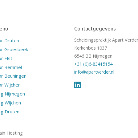
enu
Contactgegevens
Scheidingspraktijk Apart Verde
or Druten
Kerkenbos 1037
or Groesbeek
6546 BB Nijmegen
r Elst
+31 (0)6-83415154
or Bemmel
info@apartverder.nl
or Beuningen
r Wijchen
ng Nijmegen
ng Wijchen
ng Druten
in Hosting