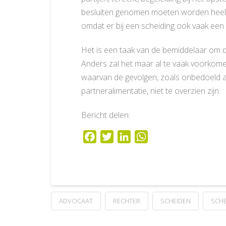
besluiten genomen moeten worden heel i
omdat er bij een scheiding ook vaak een ‘z
Het is een taak van de bemiddelaar om d
Anders zal het maar al te vaak voorkom
waarvan de gevolgen, zoals onbedoeld af
partneralimentatie, niet te overzien zijn.
Bericht delen:
Facebook
Twitter
LinkedIn
WhatsApp
ADVOCAAT
RECHTER
SCHEIDEN
SCHE