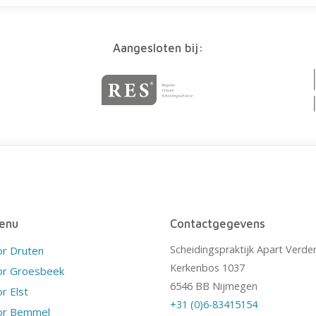
Aangesloten bij:
enu
Contactgegevens
Scheidingspraktijk Apart Verde
or Druten
Kerkenbos 1037
or Groesbeek
6546 BB Nijmegen
r Elst
+31 (0)6-83415154
or Bemmel