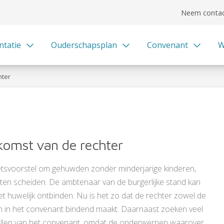
Neem contac
ntatie
Ouderschapsplan
Convenant
W
hter
komst van de rechter
tsvoorstel om gehuwden zonder minderjarige kinderen,
ten scheiden. De ambtenaar van de burgerlijke stand kan
t huwelijk ontbinden. Nu is het zo dat de rechter zowel de
en in het convenant bindend maakt. Daarnaast zoeken veel
pstellen van het convenant, omdat de onderwerpen waarover