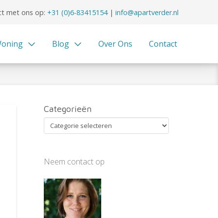
t met ons op:
+31 (0)6-83415154
|
info@apartverder.nl
oning
Blog
Over Ons
Contact
Categorieën
Categorieën
Neem contact op