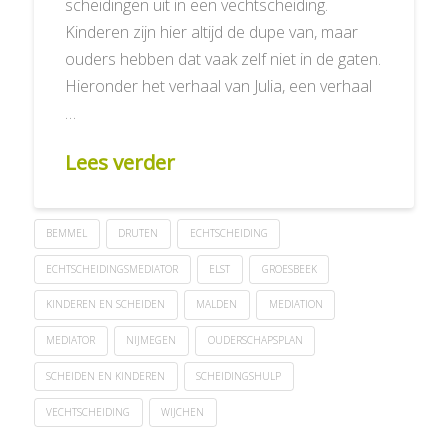
scheidingen uit in een vechtscheiding.
Kinderen zijn hier altijd de dupe van, maar
ouders hebben dat vaak zelf niet in de gaten.
Hieronder het verhaal van Julia, een verhaal
…
Lees verder
BEMMEL
DRUTEN
ECHTSCHEIDING
ECHTSCHEIDINGSMEDIATOR
ELST
GROESBEEK
KINDEREN EN SCHEIDEN
MALDEN
MEDIATION
MEDIATOR
NIJMEGEN
OUDERSCHAPSPLAN
SCHEIDEN EN KINDEREN
SCHEIDINGSHULP
VECHTSCHEIDING
WIJCHEN