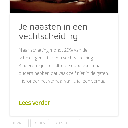
Je naasten in een
vechtscheiding
Naar schatting mondt 20% van de
scheidingen uit in een vechtscheiding.
Kinderen zijn hier altijd de dupe van, maar
ouders hebben dat vaak zelf niet in de gaten.
Hieronder het verhaal van Julia, een verhaal
…
Lees verder
BEMMEL
DRUTEN
ECHTSCHEIDING