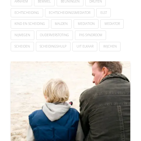
ARNHEM
BEMMEL
BEUNINGEN
DRUTEN
ECHTSCHEIDING
ECHTSCHEIDINGSMEDIATOR
ELST
KIND EN SCHEIDING
MALDEN
MEDIATION
MEDIATOR
NIJMEGEN
OUDERVERSTOTING
PAS SYNDROOM
SCHEIDEN
SCHEIDINGSHULP
UIT ELKAAR
WIJCHEN