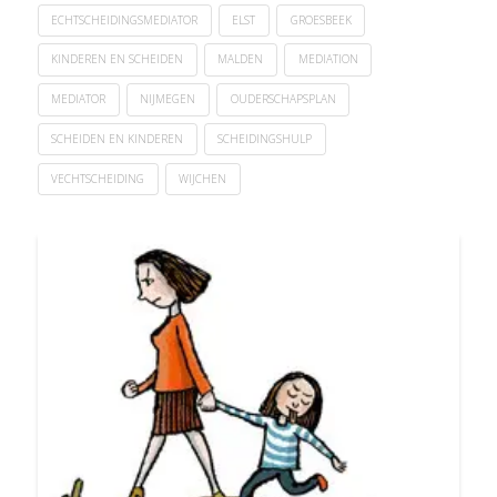
ECHTSCHEIDINGSMEDIATOR
ELST
GROESBEEK
KINDEREN EN SCHEIDEN
MALDEN
MEDIATION
MEDIATOR
NIJMEGEN
OUDERSCHAPSPLAN
SCHEIDEN EN KINDEREN
SCHEIDINGSHULP
VECHTSCHEIDING
WIJCHEN