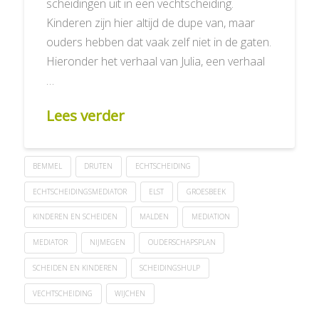
scheidingen uit in een vechtscheiding.
Kinderen zijn hier altijd de dupe van, maar
ouders hebben dat vaak zelf niet in de gaten.
Hieronder het verhaal van Julia, een verhaal
…
Lees verder
BEMMEL
DRUTEN
ECHTSCHEIDING
ECHTSCHEIDINGSMEDIATOR
ELST
GROESBEEK
KINDEREN EN SCHEIDEN
MALDEN
MEDIATION
MEDIATOR
NIJMEGEN
OUDERSCHAPSPLAN
SCHEIDEN EN KINDEREN
SCHEIDINGSHULP
VECHTSCHEIDING
WIJCHEN