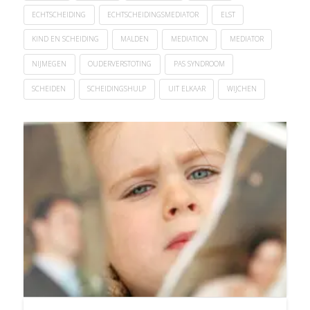
ECHTSCHEIDING
ECHTSCHEIDINGSMEDIATOR
ELST
KIND EN SCHEIDING
MALDEN
MEDIATION
MEDIATOR
NIJMEGEN
OUDERVERSTOTING
PAS SYNDROOM
SCHEIDEN
SCHEIDINGSHULP
UIT ELKAAR
WIJCHEN