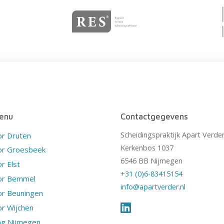
enu
Contactgegevens
Scheidingspraktijk Apart Verde
or Druten
Kerkenbos 1037
or Groesbeek
6546 BB Nijmegen
r Elst
+31 (0)6-83415154
or Bemmel
info@apartverder.nl
or Beuningen
r Wijchen
ng Nijmegen