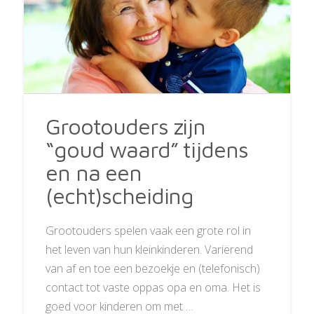
Grootouders zijn
“goud waard” tijdens
en na een
(echt)scheiding
Grootouders spelen vaak een grote rol in
het leven van hun kleinkinderen. Variërend
van af en toe een bezoekje en (telefonisch)
contact tot vaste oppas opa en oma. Het is
goed voor kinderen om met …