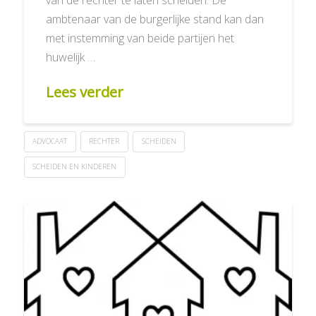
ambtenaar van de burgerlijke stand kan dan
met instemming van beide partijen het
huwelijk …
Lees verder
ADVOCAAT
RECHTER
SCHEIDEN
SCHEIDEN EN KINDEREN