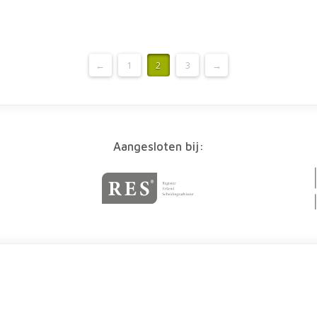
←
1
2
3
→
Aangesloten bij: